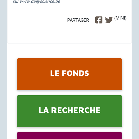
sur
www.dailyscience.be
{MINI}
PARTAGER
LE FONDS
LA RECHERCHE