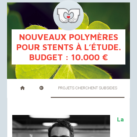
FR
NL
NOUVEAUX POLYMÈRES
POUR STENTS À L’ÉTUDE.
BUDGET
: 10.000 €
PROJETS CHERCHENT SUBSIDES
La