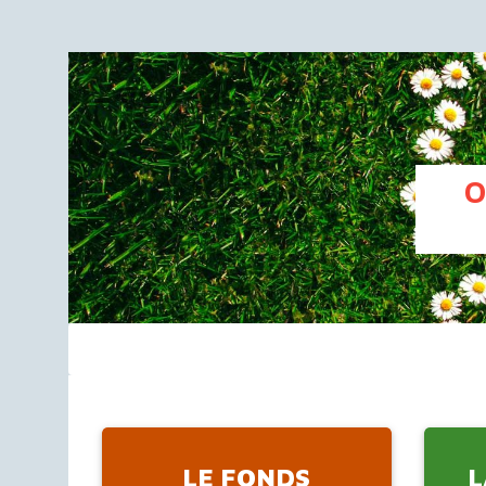
O
LE FONDS
L