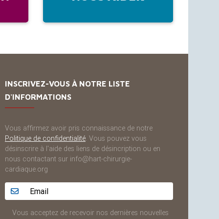
INSCRIVEZ-VOUS À NOTRE LISTE
D'INFORMATIONS
Vous affirmez avoir pris connaissance de notre
Politique de confidentialité
. Vous pouvez vous
désinscrire à l'aide des liens de désincription ou en
nous contactant sur info@hart-chirurgie-
cardiaque.org
Adresse email...
Vous acceptez de recevoir nos dernières nouvelles