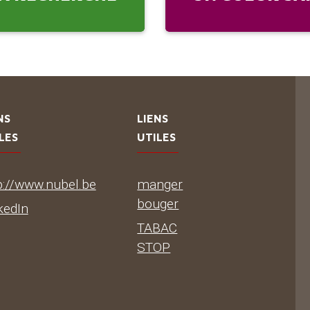
NS
LIENS
LES
UTILES
p://www.nubel.be
manger
bouger
kedIn
TABAC
STOP