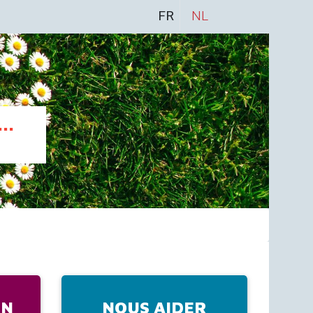
FR
NL
..
IN
NOUS AIDER