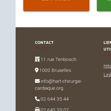
CONTACT
LIE
UTI
11 rue Tenbosch
htt
1000 Bruxelles
Lin
info@hart-chirurgie-
cardiaque.org
02 644 35 44
02 640 33 02