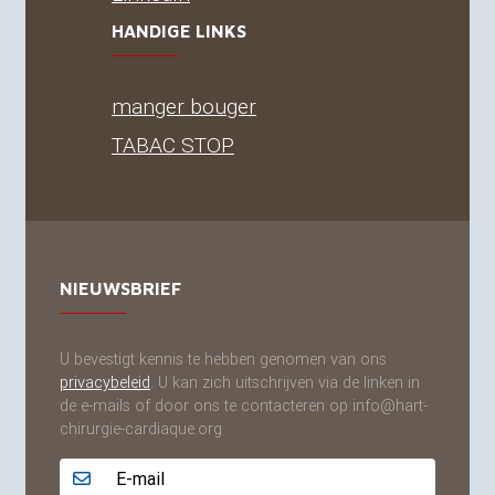
HANDIGE LINKS
manger bouger
TABAC
STOP
NIEUWSBRIEF
U bevestigt kennis te hebben genomen van ons
privacybeleid
. U kan zich uitschrijven via de linken in
de e-mails of door ons te contacteren op info@hart-
chirurgie-cardiaque.org
Adresse email...