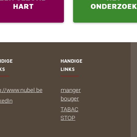
HART
ONDERZOE
NDIGE
HANDIGE
KS
LINKS
p://www.nubel.be
manger
bouger
kedIn
TABAC
STOP