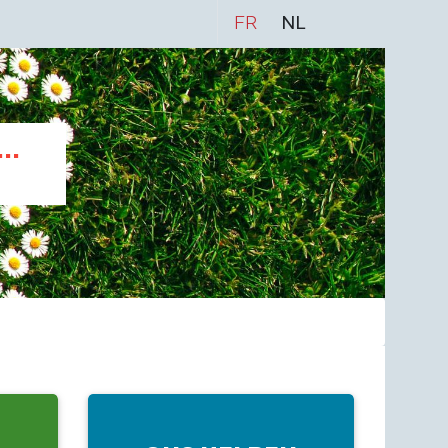
FR
NL
..