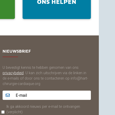
ONS HELPEN
K
NIEUWSBRIEF
U bevestigt kennis te hebben genomen van ons
privacybeleid
. U kan zich uitschrijven via de linken in
de e-mails of door ons te contacteren op info@hart-
chirurgie-cardiaque.org
Adresse email...
Ik ga akkoord nieuws per e-mail te ontvangen
(verplicht)