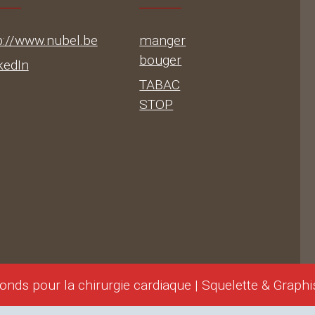
p://www.nubel.be
manger
bouger
kedIn
TABAC
STOP
onds pour la chirurgie cardiaque | Squelette & Graph