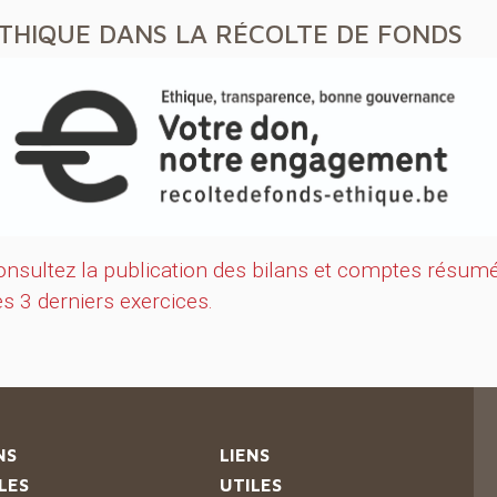
THIQUE
DANS
LA
RÉ
COLTE
DE
FONDS
onsultez la publication des bilans et comptes résum
s 3 derniers exercices.
NS
LIENS
LES
UTILES