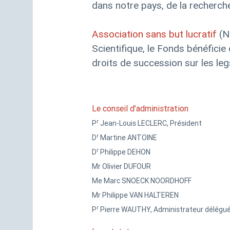
dans notre pays, de la recherch
Association sans but lucratif
(N
Scientifique, le Fonds bénéficie
droits de succession sur les leg
Le conseil d’administration
r
P
Jean-Louis
LE
CLERC
, Président
r
D
Martine
ANTOINE
r
D
Philippe
DEHON
Mr
Olivier
DUFOUR
Me
Marc
SNOECK
NOORDHOFF
Mr Philippe
VAN
HALTEREN
r
P
Pierre
WAUTHY
, Administrateur délégu