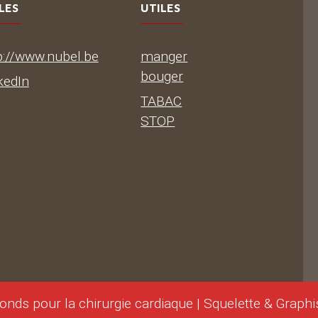
LES
UTILES
p://www.nubel.be
manger
bouger
kedIn
TABAC
STOP
onds pour la chirurgie cardiaque | Squelette & Graph