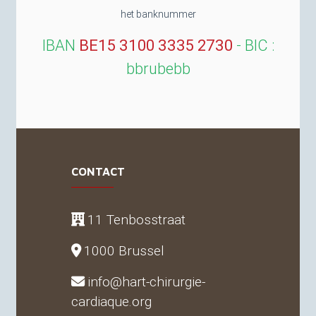
het banknummer
IBAN
BE15
3100 3335 2730
-
BIC
:
bbrubebb
CONTACT
11 Tenbosstraat
1000 Brussel
info@hart-chirurgie-
cardiaque.org